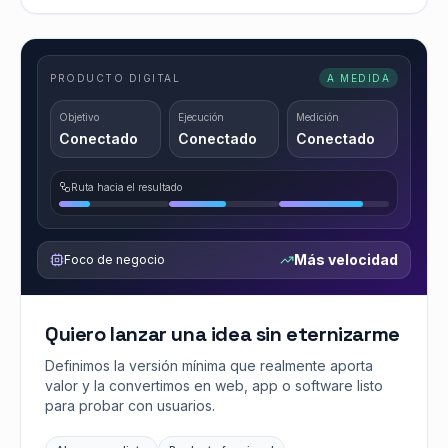
PRODUCTO DIGITAL
A MEDIDA
Objetivo
Ejecución
Medición
Conectado
Conectado
Conectado
Ruta hacia el resultado
Más velocidad
Foco de negocio
Quiero lanzar una idea sin eternizarme
Definimos la versión mínima que realmente aporta
valor y la convertimos en web, app o software listo
para probar con usuarios.