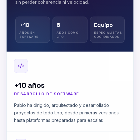
sin perder coherencia ni velocidad.
+10
8
Equipo
AÑOS EN
AÑOS COMO
ESPECIALISTAS
SOFTWARE
CTO
COORDINADOS
+10 años
DESARROLLO DE SOFTWARE
Pablo ha dirigido, arquitectado y desarrollado
proyectos de todo tipo, desde primeras versiones
hasta plataformas preparadas para escalar.