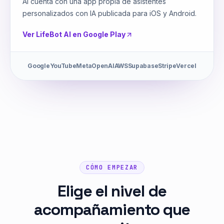
AI cuenta con una app propia de asistentes
personalizados con IA publicada para iOS y Android.
Ver LifeBot AI en Google Play
Google
YouTube
Meta
OpenAI
AWS
Supabase
Stripe
Vercel
CÓMO EMPEZAR
Elige el nivel de
acompañamiento que