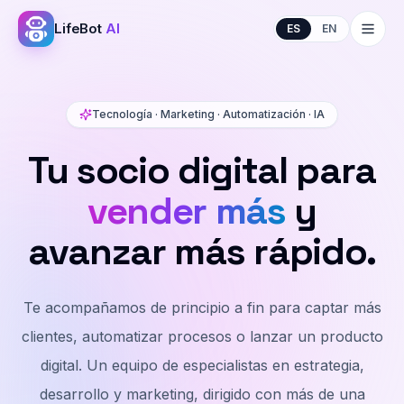
LifeBot
AI
ES
EN
Soluciones
Tecnología · Marketing · Automatización · IA
Cómo trabajamos
Tu socio digital para
Objetivos
vender más
y
Experiencia
avanzar más rápido.
Empezar
Te acompañamos de principio a fin para captar más
Cuéntanos tu objetivo
clientes, automatizar procesos o lanzar un producto
digital. Un equipo de especialistas en estrategia,
desarrollo y marketing, dirigido con más de una